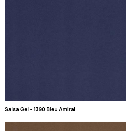
CONTATOS
Pesqu
PT
EN
PESQUISAR
Salsa Gel - 1390 Bleu Amiral