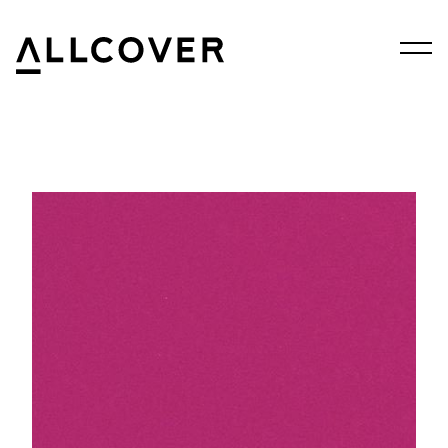
Menu
Allcover
Clos