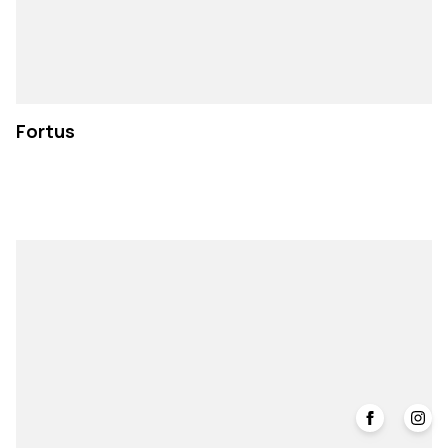
Fortus
Faceboo
Ins