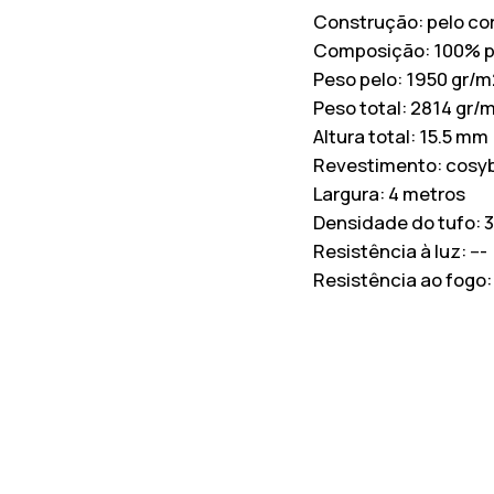
Construção:
pelo co
Composição:
100% p
Peso pelo:
1950 gr/m
Peso total:
2814 gr/
Altura total:
15.5 mm
Revestimento:
cosy
Largura:
4 metros
Densidade do tufo:
Resistência à luz:
---
Resistência ao fogo