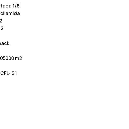
rtada 1/8
oliamida
2
m2
back
305000 m2
:
CFL- S1