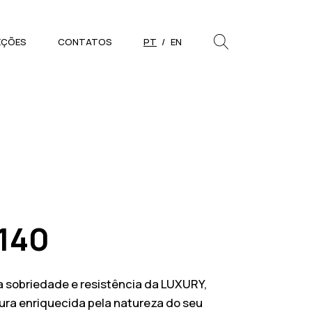
EÇÕES
CONTATOS
PT
EN
PESQUISAR
Close
 140
la sobriedade e resistência da LUXURY,
tura enriquecida pela natureza do seu