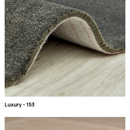
Pesqu
PT
EN
PESQUISAR
Luxury - 153