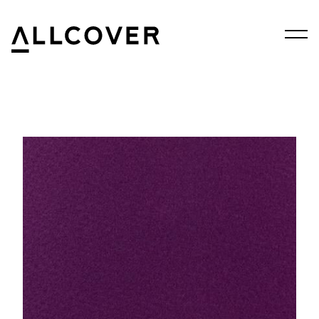
Menu
Allcover
Clos