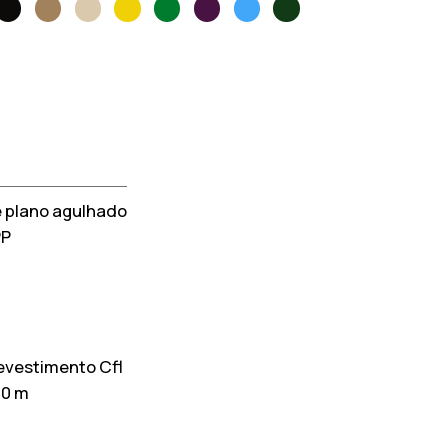
 plano agulhado
PP
evestimento Cfl
30 m