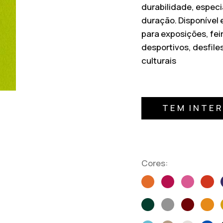
durabilidade, espec
duração. Disponível e
para exposições, fei
desportivos, desfile
culturais
TEM INTE
Cores: