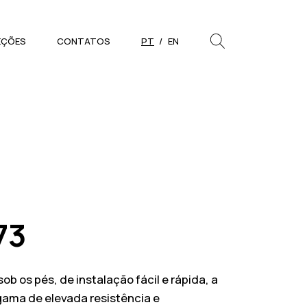
EÇÕES
CONTATOS
PT
EN
PESQUISAR
Close
73
b os pés, de instalação fácil e rápida, a
gama de elevada resistência e