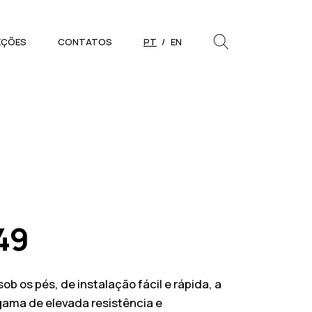
EÇÕES
CONTATOS
PT
EN
PESQUISAR
Close
49
b os pés, de instalação fácil e rápida, a
gama de elevada resistência e