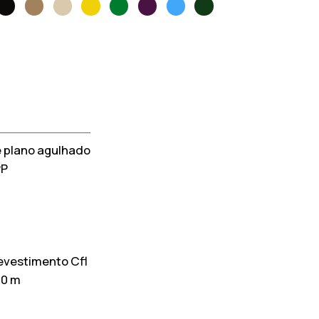
 plano agulhado
PP
evestimento Cfl
30 m