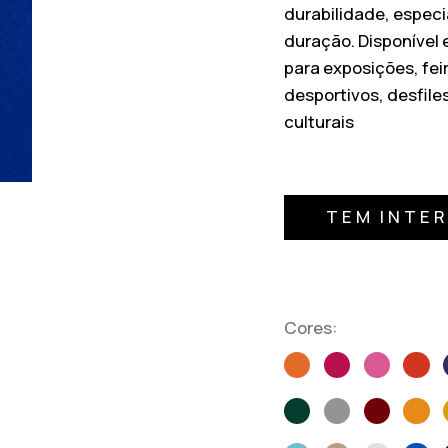
durabilidade, espec
duração. Disponível e
para exposições, fei
desportivos, desfile
culturais
TEM INTE
Cores: