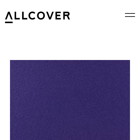
Menu
Allcover
Clos