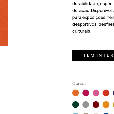
durabilidade, espec
duração. Disponível e
para exposições, fei
desportivos, desfile
culturais
TEM INTE
Cores: