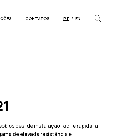
EÇÕES
CONTATOS
PT
EN
PESQUISAR
Close
21
b os pés, de instalação fácil e rápida, a
gama de elevada resistência e