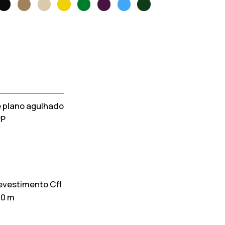
 plano agulhado
PP
evestimento Cfl
30 m